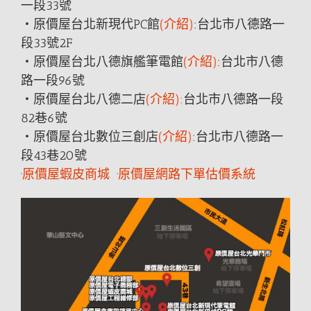
一段33號
‧原價屋台北新現代PC館
(介紹)
:台北市八德
路
一
段33號2F
‧原價屋台北八德旗艦筆電館
(介紹)
:台北市八德
路
一段96號
‧原價屋台北八德二店
(介紹):
台北市八德
路
一段
82巷6號
‧原價屋台北數位三創店
(介紹)
:台北市八德
路
一
段43巷20號
·
原價屋蝦皮商城
·
原價屋網路下單估價系統