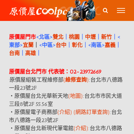
Skip
to
content
原價屋門市
<北區>
雙北
｜
桃園
｜
中壢
｜
新竹
｜<
東部>
宜蘭
｜
<中區>
台中
｜
彰化
｜<南區>
嘉義
｜
台南
｜
高雄
｜
原價屋台北門市 代表號：02-23972669
·原價屋組裝工程維修部
(
維修查詢
)
:台北市八德
路
一段23號2F
‧原價屋台北光華新天地
(地圖)
:台北市市民大道
三段8號2F 55.56室
‧原價屋電子商務
部
(介紹)
(網路訂單查詢)
:台北
市八德
路
一段23號2F
‧原價屋台北新現代筆電館
(介紹)
:台北市八德
路