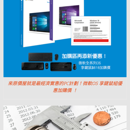
來原價屋就是最經濟實惠的PC計劃！微軟OS 享鍵鼠組優
惠加購價 ！