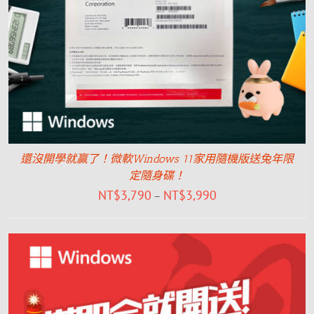
還沒開學就贏了！微軟Windows 11家用隨機版送兔年限
定隨身碟！
NT$
3,790
NT$
3,990
–