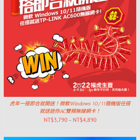
虎年一搭即合就開送！微軟Windows 10/11隨機版任搭
就送迷你AC雙頻無線網卡！
NT$
3,790
NT$
4,890
–