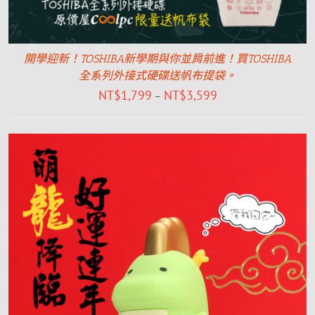
開學迎新！TOSHIBA新學期與你並肩前進！買TOSHIBA
全系列外接式硬碟送帆布提袋。
NT$
1,799
NT$
3,599
–