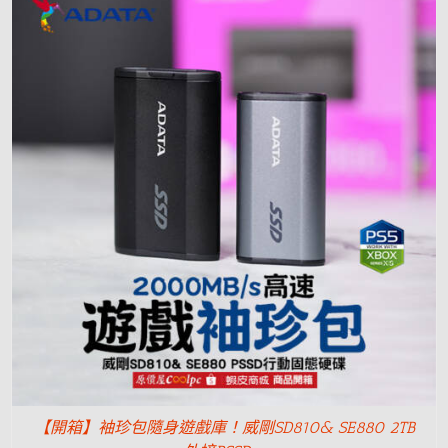
【開箱】袖珍包隨身遊戲庫！威剛SD810& SE880 2TB