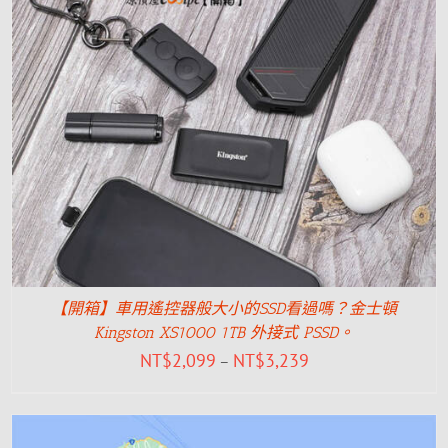
【開箱】車用遙控器般大小的SSD看過嗎？金士頓
Kingston XS1000 1TB 外接式 PSSD。
NT$
2,099
NT$
3,239
–