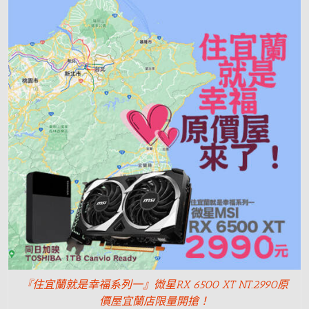
『住宜蘭就是幸福系列一』微星RX 6500 XT NT.2990原
價屋宜蘭店限量開搶！