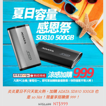
炎炎夏日不只天氣火熱，加購 ADATA SD810 500GB 也
是 so Hot！限量享搭購價 999！
NT$
999
NT$
1,699