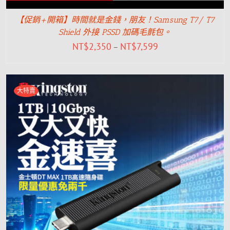
【促銷+開箱】時間就是金錢，朋友！Samsung T7/ T7
Shield 外接 PSSD 加碼毛氈包。
NT$
2,350
NT$
7,599
–
大特賣