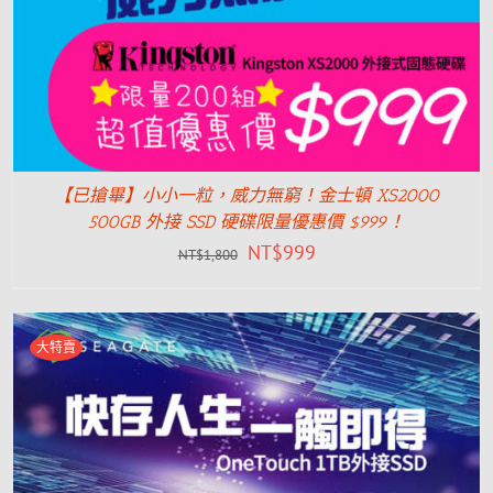
【已搶畢】小小一粒，威力無窮！金士頓 XS2000
500GB 外接 SSD 硬碟限量優惠價 $999！
NT$
999
NT$
1,800
大特賣