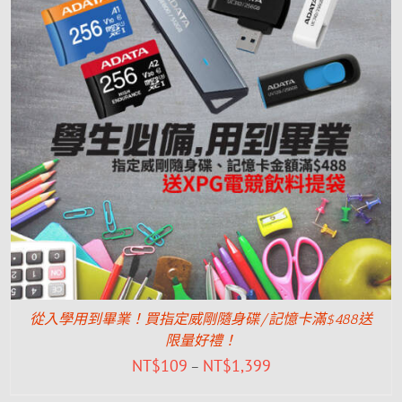
從入學用到畢業！買指定威剛隨身碟/記憶卡滿$488送
限量好禮！
NT$
109
NT$
1,399
–