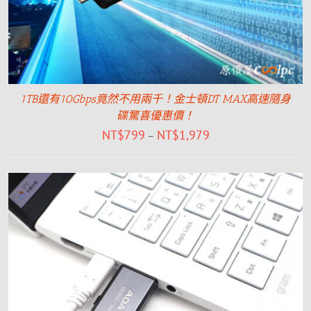
1TB還有10Gbps竟然不用兩千！金士頓DT MAX高速隨身
碟驚喜優惠價！
NT$
799
NT$
1,979
–