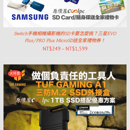
Switch手機相機攝影機的SD卡要怎麼挑？三星EVO
Plus/PRO Plus MicroSD送全家禮物券！
NT$
249
NT$
1,599
–
大特賣