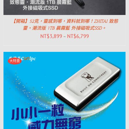
【開箱】52克，靈感到哪，資料就到哪！ZHITAI 致態
靈‧潮流版 1TB 晨霧藍 外接磁吸式SSD。
NT$
3,899
NT$
6,799
–
大特賣