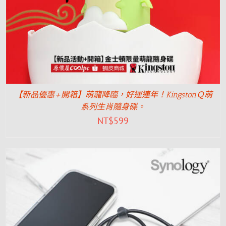
【新品優惠+開箱】萌龍降臨，好運連年！KingstonＱ萌
系列生肖隨身碟。
NT$
599