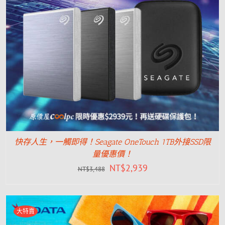
快存人生，一觸即得！Seagate OneTouch 1TB外接SSD限
量優惠價！
NT$
2,939
NT$
3,488
大特賣