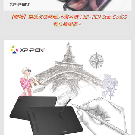
【開箱】靈感突然閃現…不繪可惜！XP-PEN Star G640S
數位繪圖板。