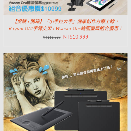
【促銷+開箱】「小手拉大手」健康創作方案上線，
Raymii OA1手臂支架+Wacom One繪圖螢幕組合優惠！
NT$
10,999
NT$
13,589