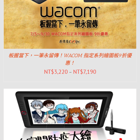
板握當下，一筆永留傳！WACOM 指定系列繪圖板9折優
惠！
NT$
3,220
NT$
7,190
–