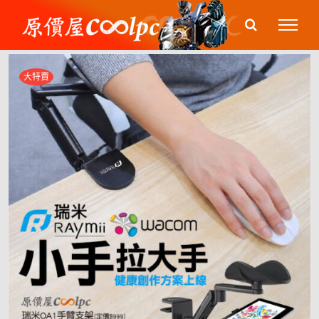
Skip
to
content
大特賣