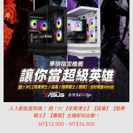
人人都能當英雄！ 酷！PC【奇異博士】【猛毒】【酷寒
戰士】【鷹眼】主機即刻出動。
NT$
32,900
NT$
36,900
–