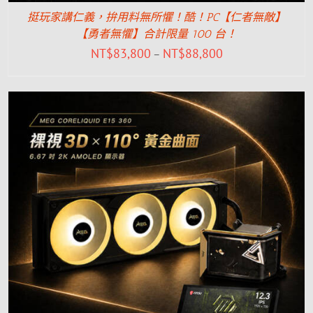
挺玩家講仁義，拚用料無所懼！酷！PC【仁者無敵】
【勇者無懼】合計限量 100 台！
NT$
83,800
NT$
88,800
–