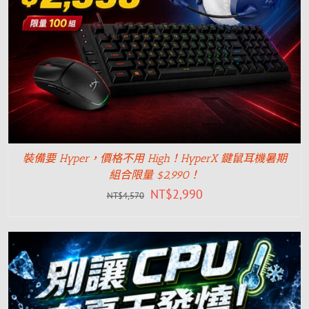
裝備要 Hyper，價格不用 High！HyperX 鍵鼠耳機暑期
組合限量 $2,990！
NT$
2,990
NT$
4,570