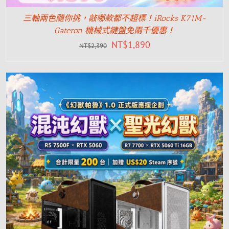
三軸兩色隨你挑，敲哪款都不超標！iRocks K71M-
Gateron 機械式鍵盤免兩千優惠！
NT$
1,890
NT$
2,390