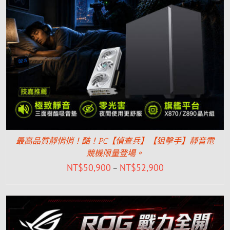
最高品質靜悄悄！酷！PC【偵查兵】【狙擊手】靜音電
競機限量登場。
NT$
50,900
NT$
52,900
–