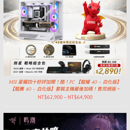
MSI 星耀四十好評加開！酷！PC 【龍耀 40 – 白化版】
【龍騰 40 – 白化版】套裝主機最後加碼！售完絕版。
NT$
62,900
NT$
64,900
–