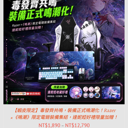
【蝦皮限定】毒發齊共鳴，裝備正式鳴潮化！Razer
×《鳴潮》限定電競裝備集結，達妮婭好禮限量加贈！
NT$
1,890
NT$
12,790
–