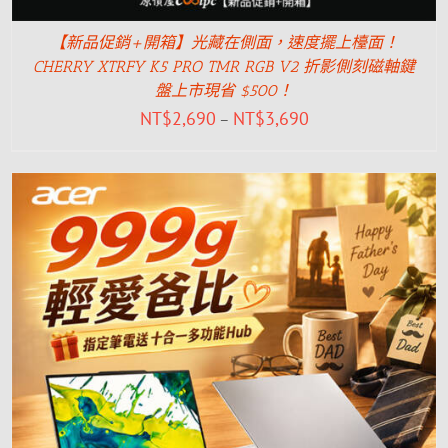
【新品促銷+開箱】光藏在側面，速度擺上檯面！
CHERRY XTRFY K5 PRO TMR RGB V2 折影側刻磁軸鍵
盤上市現省 $500！
NT$
2,690
NT$
3,690
–