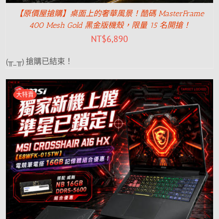
【原價屋搶購】桌面上的奢華風景！酷碼 MasterFrame
400 Mesh Gold 黑金版機殼，限量 15 名開搶！
NT$
6,890
(╥_╥) 搶購已結束！
大特賣