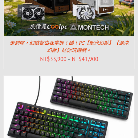
走到哪，幻獸都由我掌握！酷！PC【聖光幻獸】【混沌
幻獸】送你玩遊戲。
NT$
33,900
NT$
41,900
–