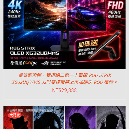
畫質跟流暢，我拒絕二選一！華碩 ROG STRIX
XG32UQWMS 32吋雙模螢幕上市加碼送 ROG 掛燈。
NT$
29,888
大特賣