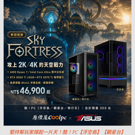
堅持幫玩家撐起一片天！酷！PC【浮空島】【觀星台】