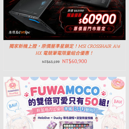
獨家新機上膛，原價屋準星鎖定！MSI CROSSHAIR A16
HX 電競筆電限量組合優惠！
NT$
60,900
NT$
63,199