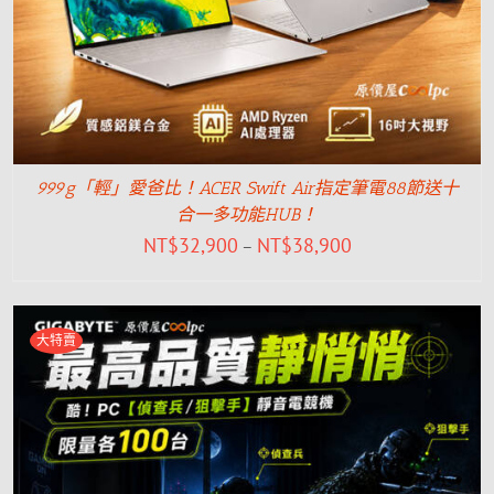
999g「輕」愛爸比！ACER Swift Air指定筆電88節送十
合一多功能HUB！
NT$
32,900
NT$
38,900
–
大特賣