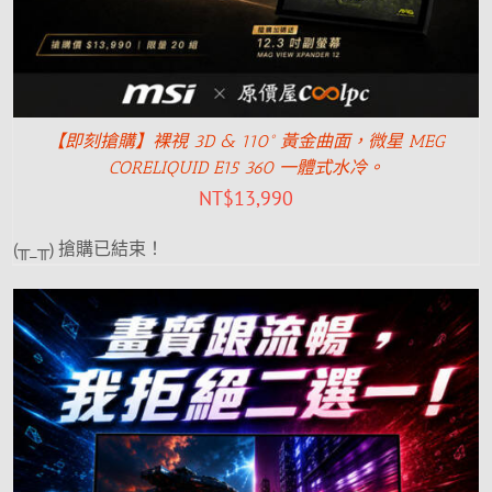
【即刻搶購】裸視 3D & 110° 黃金曲面，微星 MEG
CORELIQUID E15 360 一體式水冷。
NT$
13,990
(╥_╥) 搶購已結束！