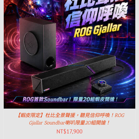
【蝦皮限定】杜比全景聲援，聽見信仰呼喚！ROG
Gjallar Soundbar喇叭限量20組開搶！
NT$
17,900