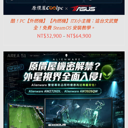
酷！PC【外燃機】【內燃機】ITX小主機：這台文武雙
全！免費 SteamOS 安裝教學。
NT$
32,900
NT$
64,900
–