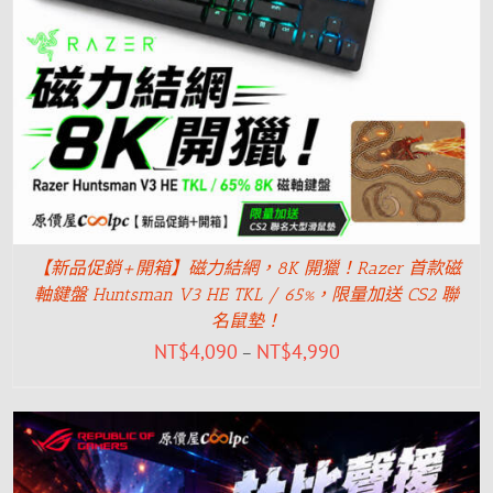
【新品促銷+開箱】磁力結網，8K 開獵！Razer 首款磁
軸鍵盤 Huntsman V3 HE TKL / 65%，限量加送 CS2 聯
名鼠墊！
NT$
4,090
NT$
4,990
–