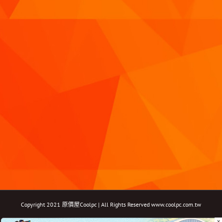
Copyright 2021 原價屋Coolpc | All Rights Reserved
www.coolpc.com.tw
×