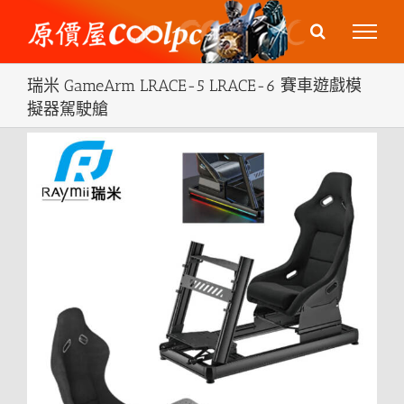
Skip
to
content
瑞米 GameArm LRACE-5 LRACE-6 賽車遊戲模
擬器駕駛艙
View
Larger
Image