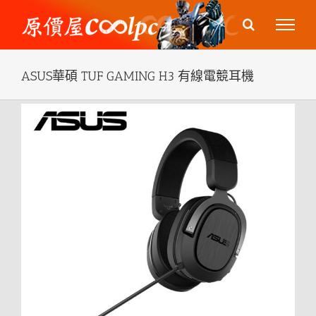
Skip
to
content
ASUS華碩 TUF GAMING H3 有線電競耳機
View
Larger
Image