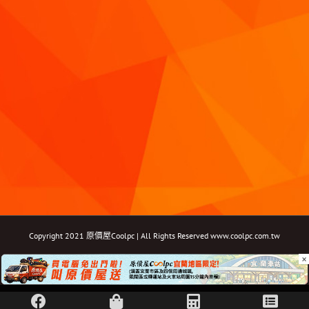
Copyright 2021 原價屋Coolpc | All Rights Reserved
www.coolpc.com.tw
×
Facebook
Instagram
YouTube
Twitter
Email: