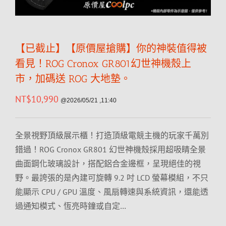
【已截止】【原價屋搶購】你的神裝值得被
看見！ROG Cronox GR801幻世神機殼上
市，加碼送 ROG 大地墊。
NT$
10,990
@2026/05/21 ,11:40
全景視野頂級展示櫃！打造頂級電競主機的玩家千萬別
錯過！ROG Cronox GR801 幻世神機殼採用超吸睛全景
曲面鋼化玻璃設計，搭配鋁合金邊框，呈現絕佳的視
野。最誇張的是內建可旋轉 9.2 吋 LCD 螢幕模組，不只
能顯示 CPU / GPU 溫度、風扇轉速與系統資訊，還能透
過通知模式、恆亮時鐘或自定…