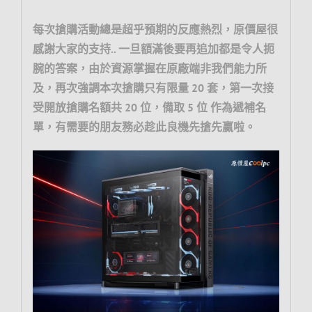
每次搶購活動總是超乎預期的反應熱烈，原價屋很
感謝大家的支持.. 一旦額滿後要再追加都是令人扼
腕的答案，由於資源掌握在原廠端非我們能力所
及，再次強調本次搶購只有限量 20 套，第一次接
受開放搶購名額共 20 位，備取 5 位 作為遞補名
單，有需要的朋友務必趁此良機先搶先贏啦。