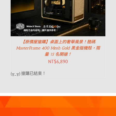
【原價屋搶購】桌面上的奢華風景！酷碼
MasterFrame 400 Mesh Gold 黑金版機殼，限
量 15 名開搶！
NT$
6,890
(╥_╥) 搶購已結束！