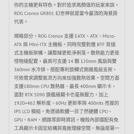
你的主機更有特色。對於追求高顏值的玩家來說，
ROG Cronox GR801 幻世神就是當今最頂的海景房
代表。
規格部分，ROG Cronox 支援 EATX、ATX、Micro-
ATX 與 Mini-ITX 主機板，同時完整對應 BTF 背插
式主機板架構，讓整線更乾淨俐落。散熱能力更是
怪物級配置，最高可支援 14 顆 120mm 風扇與雙
360mm 水冷排，搭配專利旋轉式側邊風扇支架，
可依需求調整氣流方向來加強散熱效果。空間方面
支援180mm CPU 散熱器、最長 400mm 顯示卡，
面對 RTX 5090 旗艦級顯卡也毫無壓力，加上
1920×462 解析度、60Hz 更新率與 400nits 亮度的
IPS LCD 模組，免透過軟體一目了然硬體 CPU、
GPU、RAM、網路等即時資訊。機殼內部還配有免
工具顯示卡固定結構與寬敞理線空間，無論是第一