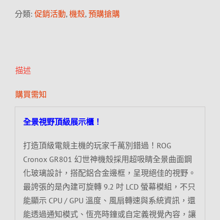
分類:
促銷活動
,
機殼
,
預購搶購
描述
購買需知
全景視野頂級展示櫃！
打造頂級電競主機的玩家千萬別錯過！ROG
Cronox GR801 幻世神機殼採用超吸睛全景曲面鋼
化玻璃設計，搭配鋁合金邊框，呈現絕佳的視野。
最誇張的是內建可旋轉 9.2 吋 LCD 螢幕模組，不只
能顯示 CPU / GPU 溫度、風扇轉速與系統資訊，還
能透過通知模式、恆亮時鐘或自定義視覺內容，讓