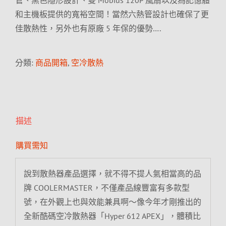
管、黑色隱形設計、雙 Mobius 120P 風扇以及為記憶體
和主機板提供的寬裕空間！當然六熱管設計也確保了更
佳散熱性，另外也有原廠 5 年保的優勢….
分類:
商品開箱
,
空冷散熱
描述
購買需知
說到散熱器產品選擇，就不得不提人氣相當高的品
牌 COOLERMASTER，不僅產品線豐富有多款型
號，在外觀上也與效能兼具啊～像今年才剛推出的
全新酷碼空冷散熱器「Hyper 612 APEX」，體積比