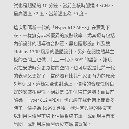
試也是超過約 10 分鐘，當前全核時脈達 4.3GHz，
最高溫度 72 度，當前溫度為 70 度。
這次酷碼新一代的「Hyper 612 APEX」在實測下
來，一樣擁有非常優異的散熱效率，尤其還有包括
內部設計的超導複合熱管、黑色隱形設計以及雙
Mobius 120P 風扇的整體設計，另外在記憶體與主
板的空間上也做了比上一代小 30% 的設計，讓玩
家在安裝時有更寬裕的空間，也可以說是比前一代
的表現又更好了！當然還有比其他家更有力的原廠
5 年保固，這樣完全也對應上了價格的合理性與良
好的安裝相容性，絕對是 C/P 值得首選啦！而目前
酷碼「Hyper 612 APEX」也已經在我們架上開賣多
時了，價格為 $1990 含稅，歡迎有興趣的朋友可
以利用原價屋下線上估價系統下單，或到現場門市
詢問，或利用原價屋蝦皮商城購買喔。