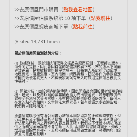
>>去原價屋門市購買（
點我查看地圖
）
>>去原價屋估價系統第 10 項下單（
點我前往
）
>>去原價屋蝦皮商城下單（
點我前往
）
(Visited 14,781 times)
關於原價屋開箱測試與介紹︰
(1) 數據測試：數據測試所取得之樣品為廠商送測、工程師ES版本、
海外同好提供，因此會因首發的韌體調校與正式上市的版本不同而
導致差異，是故數據資料僅提供參考，且每個人所處的空調環境、
地區氣候、溫度濕度、室內電壓、網路寬頻、搭配零件的參數設定
不同而致使差異更大，若與玩家測試有出入時歡迎提供訊息彼此良
性探討。
(2) 開箱介紹：由於透過網路傳遞，因此開箱品會因拍攝者使用的相
機、燈光、以及用戶端的螢幕顯色能力而出現差異，若想明確演示
歡迎至各地分店參考實機，所有技術規格最終以原廠為準，每個人
在意的點不盡相同，文章無法太過冗長，若有疏漏之處歡迎告知，
我們得以隨時補充。
原價屋電腦股份有限公司盡力維護本網站資料的正確與時效性，但
仍難免有文字錯誤或甚至價格一日三變的情況發生，使用者應自行
評估網站所提供之資料和內容是否正確，我們並不保證本網站所提
供之服務完全無誤或不會間斷，因此…本網站保留隨時變更、修改、
增加或刪除內容權利，若您持續使用或閱讀本網站，將視同您已瞭
解並同意此項聲明。