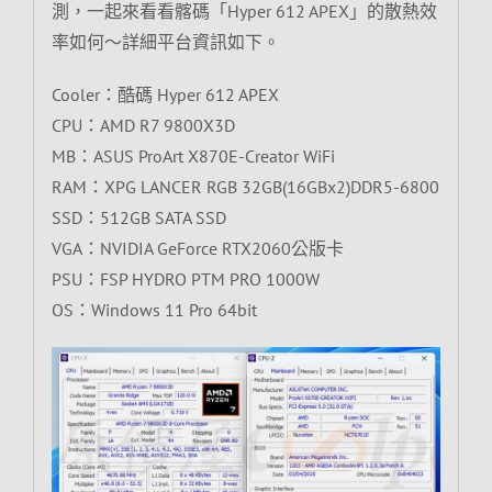
測，一起來看看髂碼「Hyper 612 APEX」的散熱效
率如何～詳細平台資訊如下。
Cooler：酷碼 Hyper 612 APEX
CPU：AMD R7 9800X3D
MB：ASUS ProArt X870E-Creator WiFi
RAM：XPG LANCER RGB 32GB(16GBx2)DDR5-6800
SSD：512GB SATA SSD
VGA：NVIDIA GeForce RTX2060公版卡
PSU：FSP HYDRO PTM PRO 1000W
OS：Windows 11 Pro 64bit