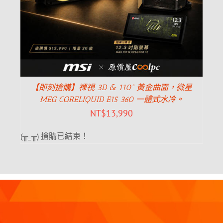
【即刻搶購】裸視 3D & 110° 黃金曲面，微星
MEG CORELIQUID E15 360 一體式水冷。
NT$
13,990
(╥_╥) 搶購已結束！