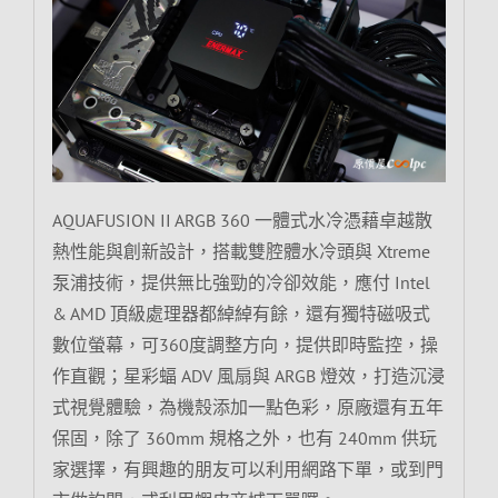
AQUAFUSION II ARGB 360 一體式水冷憑藉卓越散
熱性能與創新設計，搭載雙腔體水冷頭與 Xtreme
泵浦技術，提供無比強勁的冷卻效能，應付 Intel
& AMD 頂級處理器都綽綽有餘，還有獨特磁吸式
數位螢幕，可360度調整方向，提供即時監控，操
作直觀；星彩蝠 ADV 風扇與 ARGB 燈效，打造沉浸
式視覺體驗，為機殼添加一點色彩，原廠還有五年
保固，除了 360mm 規格之外，也有 240mm 供玩
家選擇，有興趣的朋友可以利用網路下單，或到門