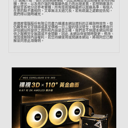
(2) 開箱介紹：由於透過網路傳遞，因此開箱品會因拍攝者使用的相
機、燈光、以及用戶端的螢幕顯色能力而出現差異，若想明確演示
歡迎至各地分店參考實機，所有技術規格最終以原廠為準，每個人
在意的點不盡相同，文章無法太過冗長，若有疏漏之處歡迎告知，
我們得以隨時補充。
原價屋電腦股份有限公司盡力維護本網站資料的正確與時效性，但
仍難免有文字錯誤或甚至價格一日三變的情況發生，使用者應自行
評估網站所提供之資料和內容是否正確，我們並不保證本網站所提
供之服務完全無誤或不會間斷，因此…本網站保留隨時變更、修改、
增加或刪除內容權利，若您持續使用或閱讀本網站，將視同您已瞭
解並同意此項聲明。