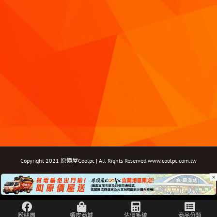
Copyright 2021 原價屋Coolpc | All Rights Reserved
www.coolpc.com.tw
×
Facebook
Instagram
YouTube
Twitter
Email: