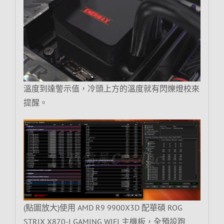
溫度到達警示值，冷頭上方的溫度就有閃爍燈校來
提醒。
(點圖放大)使用 AMD R9 9900X3D 配華碩 ROG
STRIX X870-I GAMING WIFI 主機板，全預設跑