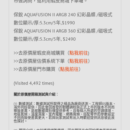
市做詢問，或利用蝦皮商城下單囉。
保銳 AQUAFUSION II ARGB 240 幻彩晶蝶 /磁吸式
數位顯示/厚:5.3cm/5年,$1990
保銳 AQUAFUSION II ARGB 360 幻彩晶蝶 /磁吸式
數位顯示/厚:5.3cm/5年, $2490
>>去原價屋蝦皮商城購買（
點我前往
)
>>去原價屋估價系統下單（
點我前往
）
>>去原價屋門市購買（
點我前往
）
(Visited 4,492 times)
關於原價屋開箱測試與介紹︰
(1) 數據測試：數據測試所取得之樣品為廠商送測、工程師ES版本、
海外同好提供，因此會因首發的韌體調校與正式上市的版本不同而
導致差異，是故數據資料僅提供參考，且每個人所處的空調環境、
地區氣候、溫度濕度、室內電壓、網路寬頻、搭配零件的參數設定
不同而致使差異更大，若與玩家測試有出入時歡迎提供訊息彼此良
性探討。