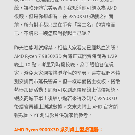
統，讓軟硬體完美契合！我知道你可能以為 AMD
很跩，但是你想想看，在 9850X3D 遊戲之神面
前，所有對手都只是在爭奪「第二名」的資格而
已。不跩它一跩怎麼對得起自己呢？
昨天性能測試解禁，相信大家看完已經熱血沸騰！
AMD Ryzen 7 9850X3D 台灣正式開賣時間為 1/29
晚上 10 點，考量到時段較晚，為了體恤各位玩
家、避免大家深夜排隊守候的辛勞，這次我們不特
別安排門市延長營業。但一樣準備搭主機板、搭散
熱器加碼活動！屆時可以到原價屋線上估價系統、
蝦皮商城下單！後續小編若來得及測試 9850X3D
後續會再補上測試數據。文末先附上 AMD 官方簡
報截圖、YT 測試影片供玩家們參考。
AMD Ryzen 9000X3D 系列桌上型處理器：