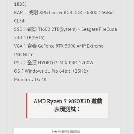
1805）
RAM：威剛 XPG Lancer RGB DDR5-6800 16GBx2
CL34
SSD：致態 TI600 2TB(System)、Seagate FireCuda
530 4TB(DATA)
VGA：索泰 GeForce RTX 5090 AMP Extreme
INFINITY
PSU：全漢 HYDRO PTM X PRO 1200W
OS：Windows 11 Pro 64bit（25H2）
Monitor：LG 4K
AMD Ryzen 7 9850X3D 遊戲
表現測試：