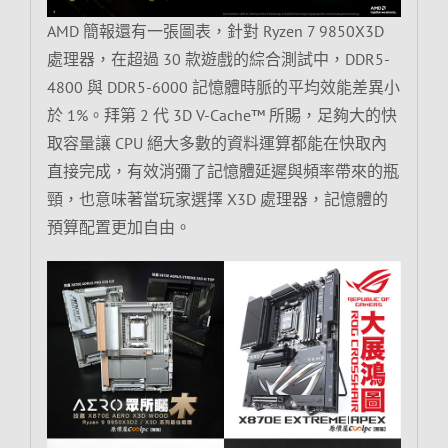
AMD 簡報還有一張圖表，針對 Ryzen 7 9850X3D
處理器，在超過 30 款遊戲的綜合測試中，DDR5-
4800 與 DDR5-6000 記憶體時脈的平均效能差異小
於 1%。拜第 2 代 3D V-Cache™ 所賜，足夠大的快
取容量讓 CPU 絕大多數的資料運算都能在快取內
直接完成，有效消彌了記憶體延遲與頻率帶來的瓶
頸，也意味著當玩家選擇 X3D 處理器，記憶體的
預算配置更加自由。