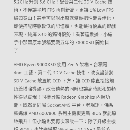
5.2GHz 升到 5.6 GHz！配合第二代 3D V-Cache 技
術，不僅讓平均 FPS 再創新高，更讓 1% Low FPS
穩如泰山！甚至可以說出廠就幫你把性能最佳化，
即便搭配時脈較低的記憶體，也能獲得優異的遊戲
表現，純屬 X3D 的獨特優勢！看著這數據，小編
手中那顆原本號稱要戰五年的 7800X3D 開始抖
了…
AMD Ryzen 9000X3D 使用 Zen 5 架構 + 台積電
4nm 工藝、第二代 3D V-Cache 技術，改良設計將
3D V-Cache 放置於 CCD 下方，讓 CCD 能直接接觸
頂蓋增強導熱，改善積熱的同時也讓高時脈和超頻
性得以實現！同樣具備 Radeon Graphics 內顯功
能。既然是同屬 Socket AM5 平台，老規矩，佛系
蘇媽讓 AMD 600/800 系列主機板更新 BIOS 就能原
地飛升！但小編也要再次囉唆一下：除了升級主機
板 BIOS，也建議搭配 Windows 11 25H2 最新系