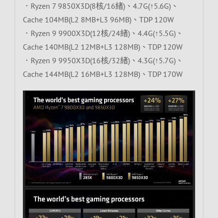
．Ryzen 7 9850X3D(8核/16緒)、4.7G(↑5.6G)、
Cache 104MB(L2 8MB+L3 96MB)、TDP 120W
．Ryzen 9 9900X3D(12核/24緒)、4.4G(↑5.5G)、
Cache 140MB(L2 12MB+L3 128MB)、TDP 120W
．Ryzen 9 9950X3D(16核/32緒)、4.3G(↑5.7G)、
Cache 144MB(L2 16MB+L3 128MB)、TDP 170W