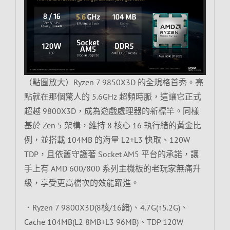
（點圖放大）Ryzen 7 9850X3D 的全規格首秀。亮
點就在那個驚人的 5.6GHz 超頻時脈，這讓它正式
超越 9800X3D，成為遊戲處理器的新標竿。同樣
基於 Zen 5 架構，維持 8 核心 16 執行緒的黃金比
例，並搭載 104MB 的海量 L2+L3 快取、120W
TDP，且依舊守護著 Socket AM5 平台的承諾，讓
手上有 AMD 600/800 系列主機板的老玩家無痛升
級，享受更高檔次的效能躍進。
．Ryzen 7 9800X3D(8核/16緒)、4.7G(↑5.2G)、
Cache 104MB(L2 8MB+L3 96MB)、TDP 120W