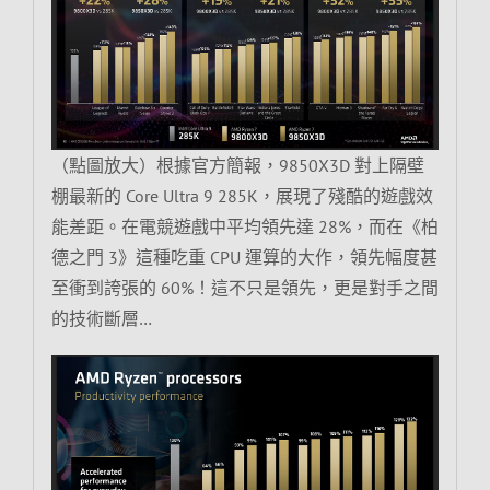
（點圖放大）根據官方簡報，9850X3D 對上隔壁
棚最新的 Core Ultra 9 285K，展現了殘酷的遊戲效
能差距。在電競遊戲中平均領先達 28%，而在《柏
德之門 3》這種吃重 CPU 運算的大作，領先幅度甚
至衝到誇張的 60%！這不只是領先，更是對手之間
的技術斷層…