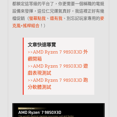
都鎖定這等級的平台了，你更需要一個稱職的電競
設備來發揮，這位仁兄運氣真好，我這裡正好有幾
檔促銷（
螢幕點我
、
還有我
、別忘記玩家專用的
麥
克風+搖桿組合
！）
文章快速導覽
>>AMD Ryzen 7 9850X3D 外
觀開箱
>>AMD Ryzen 7 9850X3D 遊
戲表現測試
>>AMD Ryzen 7 9850X3D 跑
分軟體測試