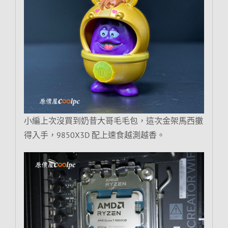
小編上次沒買到奶昔大哥毛毛包，這次金架馬西擻
得入手，9850X3D 配上速食越測越香。