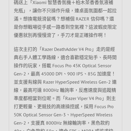
碼送上「Xiaomi 智慧香氛機＋柏木茶香香氛液補
充瓶」，讓你不只操作升級，連桌面氛圍都一起拉
滿。想換電競滑鼠嗎？想補個 RAZER 信仰嗎？還
是你想戰場從手感一路香到空氣裡？這波蝦皮限定
優惠就別再慢慢滑了，手刀才是正確操作啊！
這次主打的「Razer DeathAdder V4 Pro」走的是經
典右手人體工學路線，適合喜歡穩定貼手、長時間
操作的玩家，搭載 Focus Pro 45K Optical Sensor
Gen-2，最高 45000 DPI、900 IPS、85G 加速度！
並支援有線與 Razer HyperSpeed Wireless Gen-2 連
線，最高可達 8000Hz 輪詢率，反應速度與追蹤精
準度都相當到位呢。而「Razer Viper V4 Pro」則主
打更輕量、更競技的高速操控感，採用 Focus Pro
50K Optical Sensor Gen-3、HyperSpeed Wireless
Gen-2，支援真 8000Hz 無線輪詢率，黑色款約
49g、白色款約 50g，適合 FPS、MOBA 或追求快