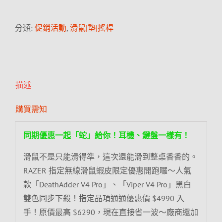
分類:
促銷活動
,
滑鼠|墊|搖桿
描述
購買需知
同期優惠一起「蛇」給你！耳機、鍵盤一樣有！
滑鼠不是只能滑得準，這次還能滑到整桌香香的。
RAZER 指定無線滑鼠蝦皮限定優惠開跑囉～人氣
款「DeathAdder V4 Pro」、「Viper V4 Pro」黑白
雙色同步下殺！指定品項通通優惠價 $4990 入
手！原價最高 $6290，現在直接省一波～廠商還加