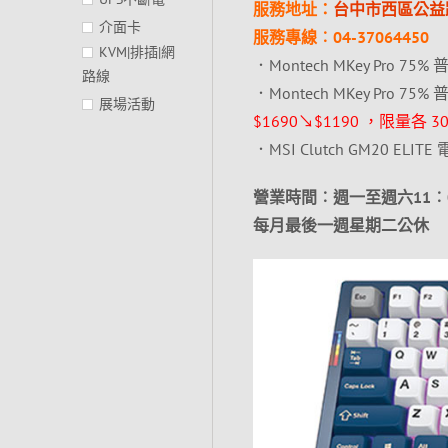
服務地址：
台中市西區公益路
介面卡
服務專線︰04-37064450
KVM|排插|網
．Montech MKey Pro
路線
．Montech MKey Pro
展場活動
$1690↘$1190 ，限量各 3
．MSI Clutch GM20 ELI
營業時間︰週一至週六11︰00
每月最後一週星期二公休