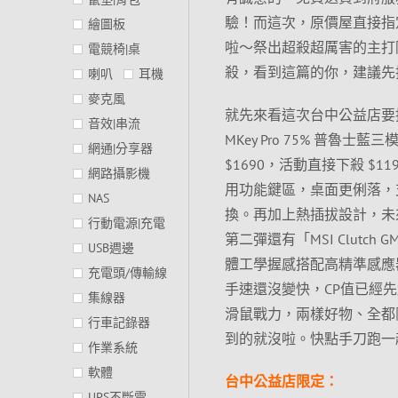
驗！而這次，原價屋直接指
繪圖板
啦～祭出超殺超厲害的主打
電競椅|桌
殺，看到這篇的你，建議先
喇叭
耳機
麥克風
就先來看這次台中公益店要推
音效|串流
MKey Pro 75% 普魯士
網通|分享器
$1690，活動直接下殺 $11
網路攝影機
用功能鍵區，桌面更俐落，支
NAS
換。再加上熱插拔設計，未
行動電源|充電
第二彈還有「MSI Clutch 
USB週邊
體工學握感搭配高精準感應器
充電頭/傳輸線
手速還沒變快，CP值已經
集線器
滑鼠戰力，兩樣好物、全都
行車記錄器
到的就沒啦。快點手刀跑一
作業系統
軟體
台中公益店限定：
UPS不斷電