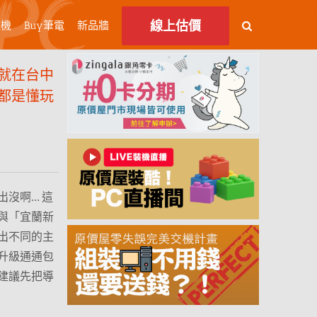
線上估價
主機
Buy筆電
新品牆
就在台中
都是懂玩
沒啊… 這
與「宜蘭新
出不同的主
升級通通包
建議先把導