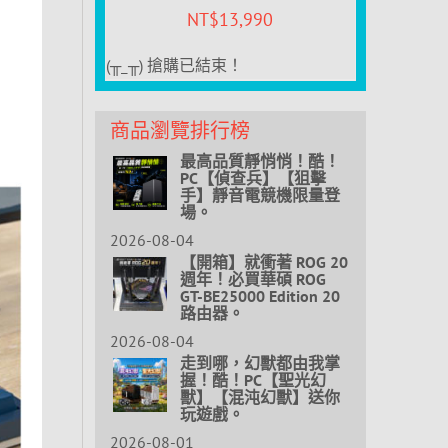
NT$
13,990
(╥_╥) 搶購已結束！
商品瀏覽排行榜
最高品質靜悄悄！酷！
PC【偵查兵】【狙擊
手】靜音電競機限量登
場。
2026-08-04
【開箱】就衝著 ROG 20
週年！必買華碩 ROG
GT-BE25000 Edition 20
路由器。
2026-08-04
走到哪，幻獸都由我掌
握！酷！PC【聖光幻
獸】【混沌幻獸】送你
玩遊戲。
2026-08-01