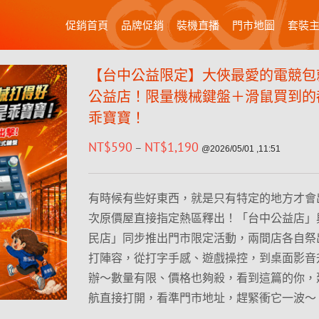
促銷首頁
品牌促銷
裝機直播
門市地圖
套裝
【台中公益限定】大俠最愛的電競包
公益店！限量機械鍵盤＋滑鼠買到的
乖寶寶！
NT$
590
NT$
1,190
–
@2026/05/01 ,11:51
有時候有些好東西，就是只有特定的地方才會出
次原價屋直接指定熱區釋出！「台中公益店」
民店」同步推出門市限定活動，兩間店各自祭
打陣容，從打字手感、遊戲操控，到桌面影音
辦～數量有限、價格也夠殺，看到這篇的你，
航直接打開，看準門市地址，趕緊衝它一波～