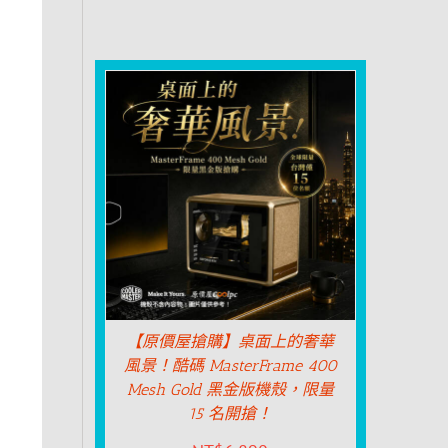
【原價屋搶購】桌面上的奢華
風景！酷碼 MasterFrame 400
Mesh Gold 黑金版機殼，限量
15 名開搶！