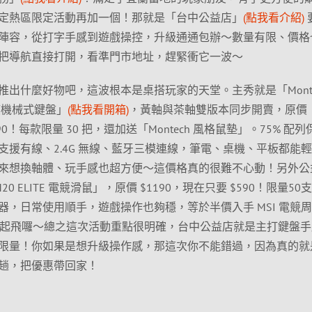
定熱區限定活動再加一個！那就是「台中公益店」
(點我看介紹)
陣容，從打字手感到遊戲操控，升級通通包辦～數量有限、價格
把導航直接打開，看準門市地址，趕緊衝它一波～
出什麼好物吧，這波根本是桌搭玩家的天堂。主秀就是「Monte
藍三模機械式鍵盤」
(點我看開箱)
，黃軸與茶軸雙版本同步開賣，原價
90！每款限量 30 把，還加送「Montech 風格鼠墊」。75% 配
援有線、2.4G 無線、藍牙三模連線，筆電、桌機、平板都能
來想換軸體、玩手感也超方便～這價格真的很難不心動！另外公
GM20 ELITE 電競滑鼠」，原價 $1190，現在只要 $590！限量50
，日常使用順手，遊戲操作也夠穩，等於半價入手 MSI 電競
先起飛囉～總之這次活動重點很明確，台中公益店就是主打鍵盤手
限量！你如果是想升級操作感，那這次你不能錯過，因為真的就
趟，把優惠帶回家！