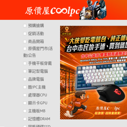
Skip
to
content
預購搶購
促銷活動
商品開箱
原價屋門市|活
動|公告
手機平板穿戴
筆記型電腦
品牌電腦
酷!PC主機
處理器CPU
顯示卡GPU
主機板MB
記憶體DRAM
固態硬碟SSD