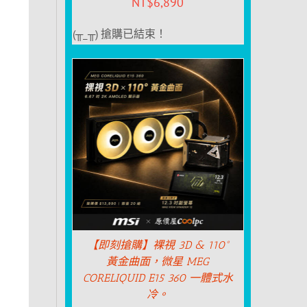
NT$
6,890
(╥_╥) 搶購已結束！
【即刻搶購】裸視 3D & 110°
黃金曲面，微星 MEG
CORELIQUID E15 360 一體式水
冷。