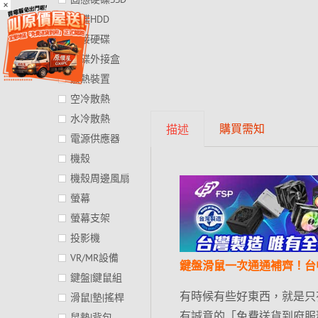
×
硬碟HDD
外接硬碟
硬碟外接盒
散熱裝置
空冷散熱
水冷散熱
購買需知
描述
電源供應器
機殼
機殼周邊風扇
螢幕
螢幕支架
投影機
VR/MR設備
鍵盤滑鼠一次通通補齊！台
鍵盤|鍵鼠組
有時候有些好東西，就是只
滑鼠|墊|搖桿
有誠意的「免費送貨到府服
鼠墊|背包