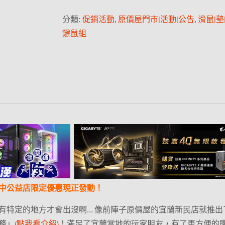
分類:
促銷活動
,
原價屋門市|活動|公告
,
滑鼠|墊
鍵鼠組
中公益店限定優惠現正發動！
有特定的地方才會出沒啊… 像前陣子原價屋的宜蘭新民店就推出
務」
(點我看介紹)
！滿足了宜蘭當地的玩家朋友，有了更方便的