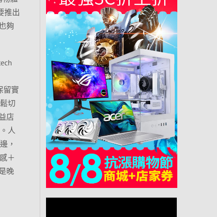
要推出
也夠
ch
列保留實
輕鬆切
益店
支。人
周邊，
感＋
是晚