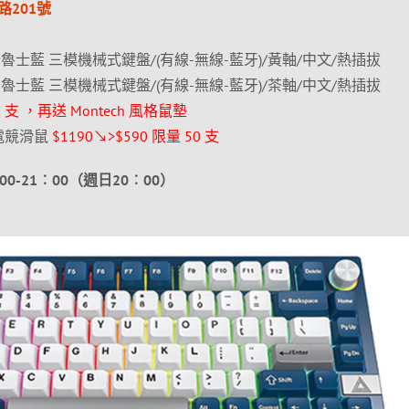
201號
 75% 普魯士藍 三模機械式鍵盤/(有線-無線-藍牙)/黃軸/中文/熱插拔
 75% 普魯士藍 三模機械式鍵盤/(有線-無線-藍牙)/茶軸/中文/熱插拔
0 支 ，再送 Montech 風格鼠墊
TE 電競滑鼠
$1190↘>$590 限量 50 支
-21︰00（週日20︰00）