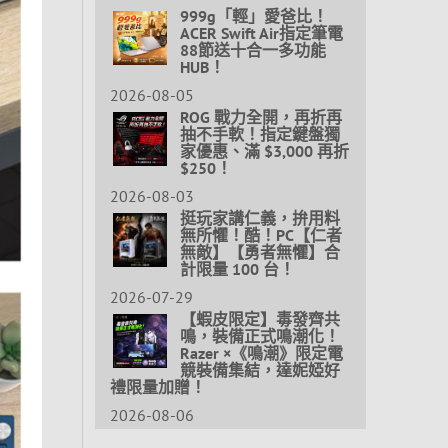
999g「輕」愛爸比！
ACER Swift Air指定筆電
88節送十合一多功能
HUB！
2026-08-05
ROG 戰力全開，再折再
抽不手軟！指定鍵盤獨
家優惠、滿 $3,000 再折
$250！
2026-08-03
挺玩家講仁義，拚用料
無所懼！酷！PC【仁者
無敵】【勇者無懼】合
計限量 100 台！
2026-07-29
【蝦皮限定】毒發齊共
鳴，裝備正式鳴潮化！
Razer ×《鳴潮》限定電
競裝備集結，達妮婭好
禮限量加贈！
2026-08-06