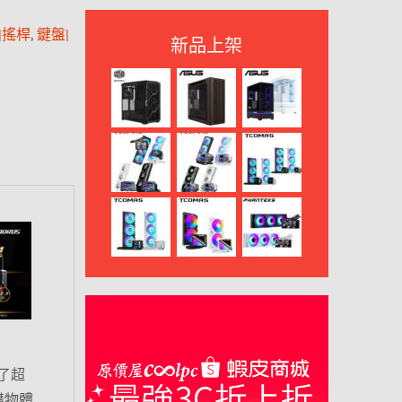
|搖桿
,
鍵盤|
新品上架
了超
購物體