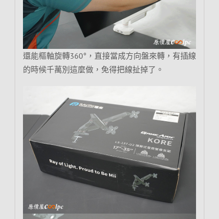
還能樞軸旋轉360°，直接當成方向盤來轉，有插線
的時候千萬別這麼做，免得把線扯掉了。