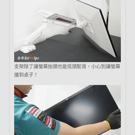
支架除了讓螢幕抬頭也能低頭駝背，小心別讓螢幕
撞到桌子！