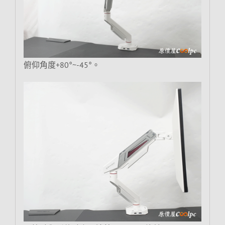
俯仰角度+80°~-45°。