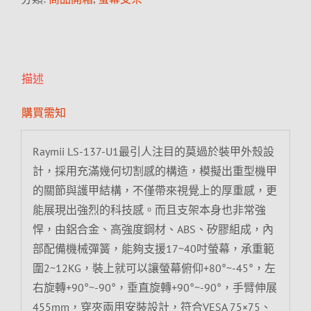
描述
購買需知
Raymii LS-137-U1最引人注目的莫過於裝甲外殼設
計，採用充滿幾何切割感的構造，模擬出重型機甲
的關節與護甲結構，不僅帶來視覺上的厚重感，更
能展現出強烈的科技感。而且支架本身也非常強
悍，由鋁合金、高強度鋼材、ABS、矽膠組成，內
部配備機械彈簧，能夠支援17~40吋螢幕，承重範
圍2~12KG，裝上就可以讓螢幕俯仰+80°~-45°，左
右旋轉+90°~-90°，垂直旋轉+90°~-90°，手臂伸展
455mm，穿夾兩用安裝設計，符合VESA 75×75、