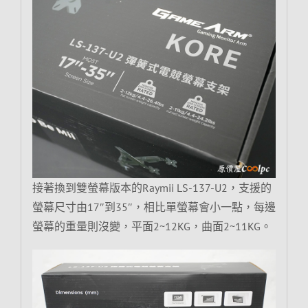
接著換到雙螢幕版本的Raymii LS-137-U2，支援的
螢幕尺寸由17″到35″，相比單螢幕會小一點，每邊
螢幕的重量則沒變，平面2~12KG，曲面2~11KG。