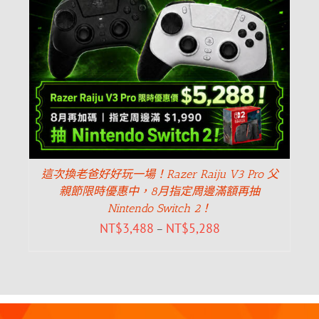
這次換老爸好好玩一場！Razer Raiju V3 Pro 父
親節限時優惠中，8月指定周邊滿額再抽
Nintendo Switch 2！
NT$
3,488
NT$
5,288
–