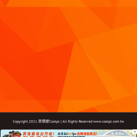
Copyright 2021 原價屋Coolpc | All Rights Reserved
www.coolpc.com.tw
×
Facebook
Instagram
YouTube
Twitter
Email: