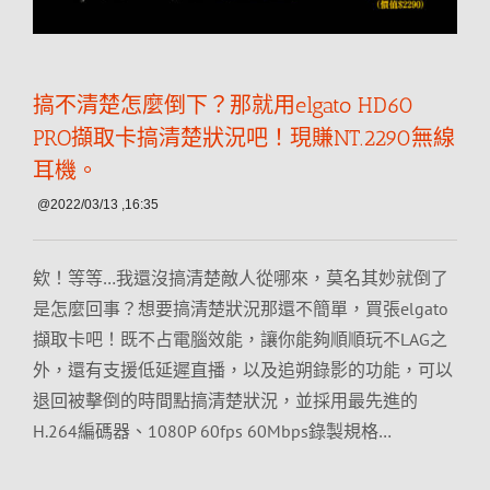
搞不清楚怎麼倒下？那就用elgato HD60
PRO擷取卡搞清楚狀況吧！現賺NT.2290無線
耳機。
@2022/03/13 ,16:35
欸！等等…我還沒搞清楚敵人從哪來，莫名其妙就倒了
是怎麼回事？想要搞清楚狀況那還不簡單，買張elgato
擷取卡吧！既不占電腦效能，讓你能夠順順玩不LAG之
外，還有支援低延遲直播，以及追朔錄影的功能，可以
退回被擊倒的時間點搞清楚狀況，並採用最先進的
H.264編碼器、1080P 60fps 60Mbps錄製規格…