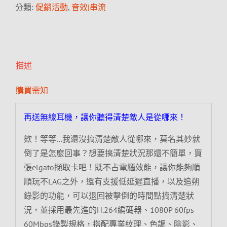
分類:
促銷活動
,
音效|串流
描述
購買需知
再送無線耳機，讓你聽得清楚敵人是從哪來！
欸！等等…我還沒搞清楚敵人從哪來，莫名其妙就
倒了是怎麼回事？想要搞清楚狀況那還不簡單，買
張elgato擷取卡吧！既不占電腦效能，讓你能夠順
順玩不LAG之外，還有支援低延遲直播，以及追朔
錄影的功能，可以退回被擊倒的時間點搞清楚狀
況，並採用最先進的H.264編碼器、1080P 60fps
60Mbps錄製規格，搭配專業紋理、色調、陰影、