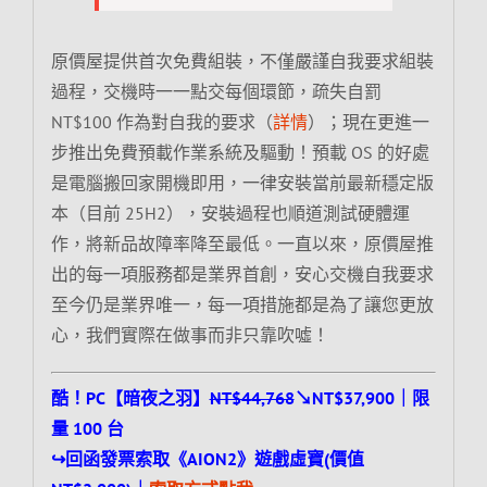
原價屋提供首次免費組裝，不僅嚴謹自我要求組裝
過程，交機時一一點交每個環節，疏失自罰
NT$100 作為對自我的要求（
詳情
）；現在更進一
步推出免費預載作業系統及驅動！預載 OS 的好處
是電腦搬回家開機即用，一律安裝當前最新穩定版
本（目前 25H2），安裝過程也順道測試硬體運
作，將新品故障率降至最低。一直以來，原價屋推
出的每一項服務都是業界首創，安心交機自我要求
至今仍是業界唯一，每一項措施都是為了讓您更放
心，我們實際在做事而非只靠吹噓！
酷！PC【暗夜之羽】
NT$44,768
↘NT$37,900｜限
量 100 台
↪回函發票索取《AION2》遊戲虛寶(價值