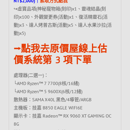
NT$2,000)｜
索取方式點我
↪虛寶品項(神秘寵物箱(刻印)x1、靈魂結晶(刻
印)x100、外觀變更券(活動)x1、復活精靈石(活
動)x3、達人烤普古斯(活動)x5、達人水果沙拉(活
動)x5)
⭢點我去原價屋線上估
價系統第 3 項下單
處理器(二選一)：
└AMD Ryzen™ 7 7700(8核/16緒)
└AMD Ryzen™ 5 9600X(6核/12緒)
散熱器：SAMA X40L 黑色/4導管/ARGB
主機板：技嘉 B850 EAGLE WIFI6E
顯示卡：技嘉 Radeon™ RX 9060 XT GAMING OC
8G