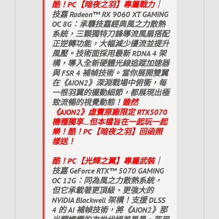
酷！PC【暗夜之羽】專屬戰力
｜
技嘉 Radeon™ RX 9060 XT GAMING
OC 8G：承襲技嘉經典風之力散熱
系統，三顆獨特刀鋒導流風扇搭配
正逆轉功能，大幅減少擾流並提升
風壓。技術面採用最新 RDNA 4 架
構，導入全新硬體光線追蹤加速器
與 FSR 4 補幀技術。當你展開雙翼
在《AION2》深淵戰場中俯衝，每
一根羽翼的擺動細節，都展現出極
致流暢的視覺動態！
雖然
《AION2》虛寶原廠限定 RTX5070
機種獨享…但本檔旨在一起玩一起
樂！酷！PC【暗夜之羽】回函照
樣送！
酷！PC【光輝之翼】專屬武裝
｜
技嘉 GeForce RTX™ 5070 GAMING
OC 12G：同為風之力散熱系統，
但它承載著更頂級、更強大的
NVIDIA Blackwell 架構！支援 DLSS
4 的 AI 補幀技術，將《AION2》那