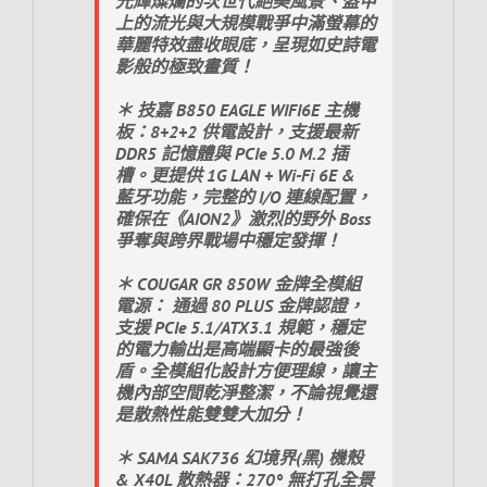
光輝燦爛的次世代絕美風景、盔甲
上的流光與大規模戰爭中滿螢幕的
華麗特效盡收眼底，呈現如史詩電
影般的極致畫質！
＊ 技嘉 B850 EAGLE WIFI6E 主機
板：8+2+2 供電設計，支援最新
DDR5 記憶體與 PCIe 5.0 M.2 插
槽。更提供 1G LAN + Wi-Fi 6E &
藍牙功能，完整的 I/O 連線配置，
確保在《AION2》激烈的野外 Boss
爭奪與跨界戰場中穩定發揮！
＊ COUGAR GR 850W 金牌全模組
電源： 通過 80 PLUS 金牌認證，
支援 PCIe 5.1/ATX3.1 規範，穩定
的電力輸出是高端顯卡的最強後
盾。全模組化設計方便理線，讓主
機內部空間乾淨整潔，不論視覺還
是散熱性能雙雙大加分！
＊ SAMA SAK736 幻境界(黑) 機殼
& X40L 散熱器：270° 無打孔全景