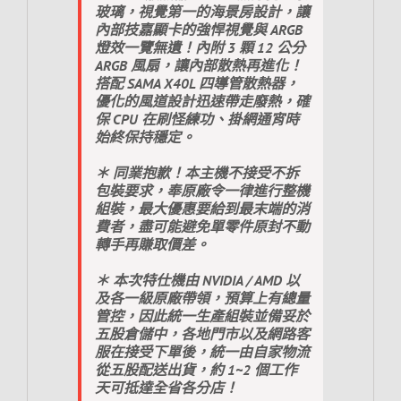
玻璃，視覺第一的海景房設計，讓
內部技嘉顯卡的強悍視覺與 ARGB
燈效一覽無遺！內附 3 顆 12 公分
ARGB 風扇，讓內部散熱再進化！
搭配 SAMA X40L 四導管散熱器，
優化的風道設計迅速帶走廢熱，確
保 CPU 在刷怪練功、掛網通宵時
始終保持穩定。
＊ 同業抱歉！本主機不接受不拆
包裝要求，奉原廠令一律進行整機
組裝，最大優惠要給到最末端的消
費者，盡可能避免單零件原封不動
轉手再賺取價差。
＊ 本次特仕機由 NVIDIA / AMD 以
及各一級原廠帶領，預算上有總量
管控，因此統一生產組裝並備妥於
五股倉儲中，各地門市以及網路客
服在接受下單後，統一由自家物流
從五股配送出貨，約 1~2 個工作
天可抵達全省各分店！