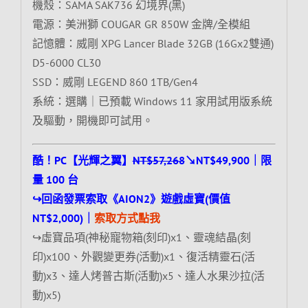
機殼：SAMA SAK736 幻境界(黑)
電源：美洲獅 COUGAR GR 850W 金牌/全模組
記憶體：威剛 XPG Lancer Blade 32GB (16Gx2雙通)
D5-6000 CL30
SSD：威剛 LEGEND 860 1TB/Gen4
系統：選購｜已預載 Windows 11 家用試用版系統
及驅動，開機即可試用。
酷！PC【光輝之翼】
NT$57,268
↘NT$49,900｜限
量 100 台
↪回函發票索取《AION2》遊戲虛寶(價值
NT$2,000)｜
索取方式點我
↪虛寶品項(神秘寵物箱(刻印)x1、靈魂結晶(刻
印)x100、外觀變更券(活動)x1、復活精靈石(活
動)x3、達人烤普古斯(活動)x5、達人水果沙拉(活
動)x5)