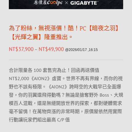
為了粉絲，無視漲價！酷！PC【暗夜之羽】
【光輝之翼】隆重推出。
NT$
37,900
NT$
49,900
–
@2026/01/17 ,16:15
合計限量各 100 套售完為止！回函再送價值
NT$2,000《AION2》虛寶。世界不再有界線，而你的視
野也不該有極限。《AION2》跨時空的大戰早已全面爆
發，你的羽翼還飛得動嗎？無論是搶奪野外 Boss、大規
模百人混戰，還是無縫開放世界的探索，都對硬體需求
毫不留情！在萬物齊漲的非常時期，原價屋依然用實際
行動讓玩家們組出最高 C/P 值