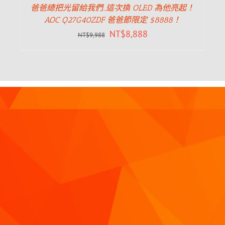
爸爸總把光留給我們…這次換 OLED 為他亮起！
AOC Q27G40ZDF 爸爸節限定 $8888！
NT$
8,888
NT$
9,988