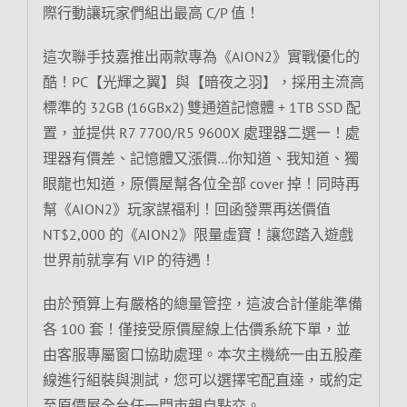
際行動讓玩家們組出最高 C/P 值！
這次聯手技嘉推出兩款專為《AION2》實戰優化的
酷！PC【光輝之翼】與【暗夜之羽】，採用主流高
標準的 32GB (16GBx2) 雙通道記憶體 + 1TB SSD 配
置，並提供 R7 7700/R5 9600X 處理器二選一！處
理器有價差、記憶體又漲價…你知道、我知道、獨
眼龍也知道，原價屋幫各位全部 cover 掉！同時再
幫《AION2》玩家謀福利！回函發票再送價值
NT$2,000 的《AION2》限量虛寶！讓您踏入遊戲
世界前就享有 VIP 的待遇！
由於預算上有嚴格的總量管控，這波合計僅能準備
各 100 套！僅接受原價屋線上估價系統下單，並
由客服專屬窗口協助處理。本次主機統一由五股產
線進行組裝與測試，您可以選擇宅配直達，或約定
至原價屋全台任一門市親自點交。