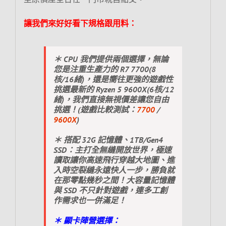
讓我們來好好看下規格跟用料：
＊ CPU 我們提供兩個選擇，無論
您是注重生產力的 R7 7700(8
核/16緒)，還是嚮往更強的遊戲性
挑選最新的 Ryzen 5 9600X(6核/12
緒)，我們直接無視價差讓您自由
挑選！(遊戲比較測試：
7700
/
9600X
)
＊ 搭配 32G 記憶體、1TB/Gen4
SSD：主打全無縫開放世界，極速
讀取讓你高速飛行穿越大地圖、進
入時空裂縫永遠快人一步，勝負就
在那零點幾秒之間！大容量記憶體
與 SSD 不只針對遊戲，連多工創
作需求也一併滿足！
＊ 顯卡陣營選擇：