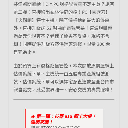
裝備瞬間補給！DIY PC 規格配置拿不定主意？還有
第二彈：直接祭出武林傳奇的酷！PC【雪飲刀】
【火麟劍】特仕主機，除了價格給到最大的優惠
外，直接升級送 32 吋曲面電競螢幕！這波現賺超
過萬元你說爽不？老樣子優惠不妥協，規格不含
糊！同時提供升級方案供玩家選擇，限量 300 台
售完為止。
由於預算上有嚴格總量管控，本次開放原價屋線上
估價系統下單，主機統一由五股專業產線組裝測
試，估價系統下單可以選擇宅配直達或至全台門市
親自點交，感受業界唯一、安心交機的專業服務！
🔥 第一彈：技嘉 618 顯卡大促，
強勢來襲！
技嘉 RTX5080 GAMING OC