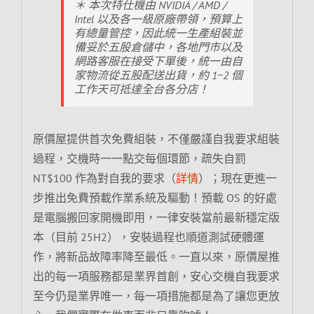
＊ 本次特仕機由 NVIDIA / AMD /
Intel 以及各一級原廠帶領，預算上
有總量管控，因此統一生產組裝並
備妥於五股倉儲中，各地門市以及
網路客服在接受下單後，統一由自
家物流從五股配送出貨，約 1~2 個
工作天可抵達全台各分店！
原價屋提供首次免費組裝，不僅嚴謹自我要求組裝
過程，交機時一一點交每個環節，疏失自罰
NT$100 作為對自我的要求（
詳情
）；現在更進一
步推出免費預載作業系統及驅動！預載 OS 的好處
是電腦搬回家開機即用，一律安裝當前最新穩定版
本（目前 25H2），安裝過程也順道測試硬體運
作，將新品故障率降至最低。一直以來，原價屋推
出的每一項服務都是業界首創，安心交機自我要求
至今仍是業界唯一，每一項措施都是為了讓您更放