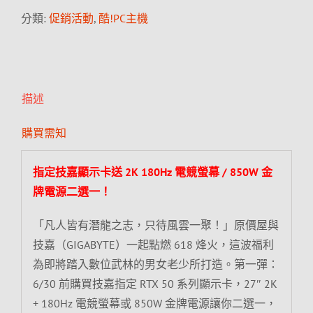
分類:
促銷活動
,
酷!PC主機
描述
購買需知
指定技嘉顯示卡送 2K 180Hz 電競螢幕 / 850W 金
牌電源二選一！
「凡人皆有潛龍之志，只待風雲一聚！」原價屋與
技嘉（GIGABYTE）一起點燃 618 烽火，這波福利
為即將踏入數位武林的男女老少所打造。第一彈：
6/30 前購買技嘉指定 RTX 50 系列顯示卡，27″ 2K
+ 180Hz 電競螢幕或 850W 金牌電源讓你二選一，