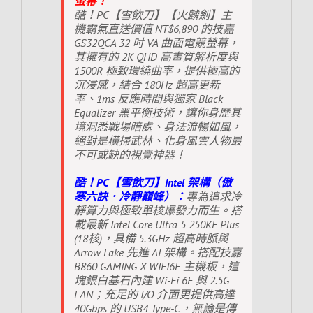
螢幕！
酷！PC【雪飲刀】【火麟劍】主
機霸氣直送價值 NT$6,890 的技嘉
GS32QCA 32 吋 VA 曲面電競螢幕，
其擁有的 2K QHD 高畫質解析度與
1500R 極致環繞曲率，提供極高的
沉浸感，結合 180Hz 超高更新
率、1ms 反應時間與獨家 Black
Equalizer 黑平衡技術，讓你身歷其
境洞悉戰場暗處、身法流暢如風，
絕對是橫掃武林、化身風雲人物最
不可或缺的視覺神器！
酷！PC【雪飲刀】Intel 架構（傲
寒六訣．冷靜巔峰）：
專為追求冷
靜算力與極致單核爆發力而生。搭
載最新 Intel Core Ultra 5 250KF Plus
(18核)，具備 5.3GHz 超高時脈與
Arrow Lake 先進 AI 架構。搭配技嘉
B860 GAMING X WIFI6E 主機板，這
塊銀白基石內建 Wi-Fi 6E 與 2.5G
LAN；充足的 I/O 介面更提供高達
40Gbps 的 USB4 Type-C，無論是傳