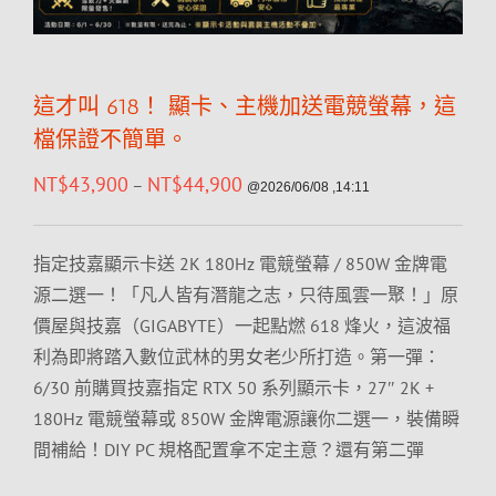
這才叫 618！ 顯卡、主機加送電競螢幕，這
檔保證不簡單。
NT$
43,900
NT$
44,900
–
@2026/06/08 ,14:11
指定技嘉顯示卡送 2K 180Hz 電競螢幕 / 850W 金牌電
源二選一！「凡人皆有潛龍之志，只待風雲一聚！」原
價屋與技嘉（GIGABYTE）一起點燃 618 烽火，這波福
利為即將踏入數位武林的男女老少所打造。第一彈：
6/30 前購買技嘉指定 RTX 50 系列顯示卡，27″ 2K +
180Hz 電競螢幕或 850W 金牌電源讓你二選一，裝備瞬
間補給！DIY PC 規格配置拿不定主意？還有第二彈