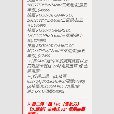
16G(2730MHz/34cm/三風扇/註冊五
年保), $49990
技嘉 RTX5070Ti GAMING OC
16G(2588MHz/34cm/三風扇/註五
年), $36990
技嘉 RTX5070 GAMING OC
12G(2625MHz/33cm/三風扇/註五
年), $25990
技嘉 RTX5060Ti GAMING OC
8G(2647MHz/28cm/三風扇/註冊五
年保), $17490
↪ [真GAME送]6/30前購買技嘉以上
四款顯卡就送”27吋電競螢幕”或”金
牌電源”
↪ [好禮二選一](1)技嘉
GS27QA[2K/180Hz/IPS/現賺$4390]
(2)技嘉UD850GM PG5 V2[黑/金
牌/ATX3.1/現賺$3890]
⚔️ 第二彈：酷！PC【雪飲刀】
【火麟劍】主機送 32″ 電競曲面