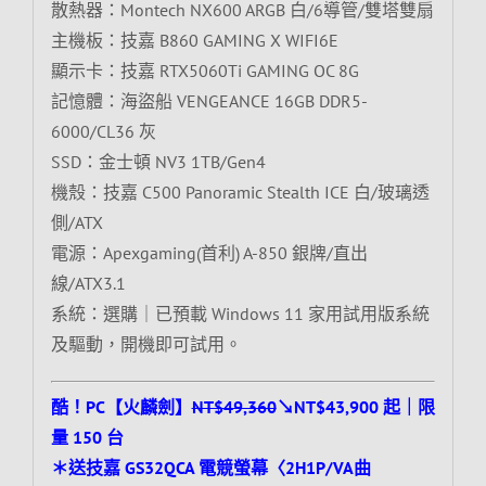
散熱器：Montech NX600 ARGB 白/6導管/雙塔雙扇
主機板：技嘉 B860 GAMING X WIFI6E
顯示卡：技嘉 RTX5060Ti GAMING OC 8G
記憶體：海盜船 VENGEANCE 16GB DDR5-
6000/CL36 灰
SSD：金士頓 NV3 1TB/Gen4
機殼：技嘉 C500 Panoramic Stealth ICE 白/玻璃透
側/ATX
電源：Apexgaming(首利) A-850 銀牌/直出
線/ATX3.1
系統：選購｜已預載 Windows 11 家用試用版系統
及驅動，開機即可試用。
酷！PC【火麟劍】
NT$49,360
↘NT$43,900 起｜限
量 150 台
＊送技嘉 GS32QCA 電競螢幕〈2H1P/VA曲