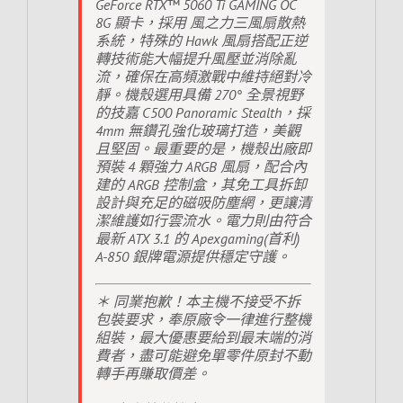
GeForce RTX™ 5060 Ti GAMING OC
8G 顯卡，採用 風之力三風扇散熱
系統，特殊的 Hawk 風扇搭配正逆
轉技術能大幅提升風壓並消除亂
流，確保在高頻激戰中維持絕對冷
靜。機殼選用具備 270° 全景視野
的技嘉 C500 Panoramic Stealth，採
4mm 無鑽孔強化玻璃打造，美觀
且堅固。最重要的是，機殼出廠即
預裝 4 顆強力 ARGB 風扇，配合內
建的 ARGB 控制盒，其免工具拆卸
設計與充足的磁吸防塵網，更讓清
潔維護如行雲流水。電力則由符合
最新 ATX 3.1 的 Apexgaming(首利)
A-850 銀牌電源提供穩定守護。
＊ 同業抱歉！本主機不接受不拆
包裝要求，奉原廠令一律進行整機
組裝，最大優惠要給到最末端的消
費者，盡可能避免單零件原封不動
轉手再賺取價差。