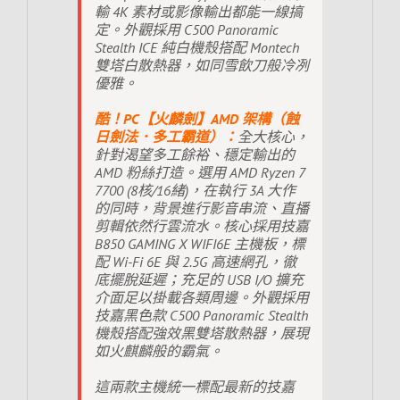
輸 4K 素材或影像輸出都能一線搞
定。外觀採用 C500 Panoramic
Stealth ICE 純白機殼搭配 Montech
雙塔白散熱器，如同雪飲刀般冷冽
優雅。
酷！PC【火麟劍】AMD 架構（蝕
日劍法．多工霸道）：
全大核心，
針對渴望多工餘裕、穩定輸出的
AMD 粉絲打造。選用 AMD Ryzen 7
7700 (8核/16緒)，在執行 3A 大作
的同時，背景進行影音串流、直播
剪輯依然行雲流水。核心採用技嘉
B850 GAMING X WIFI6E 主機板，標
配 Wi-Fi 6E 與 2.5G 高速網孔，徹
底擺脫延遲；充足的 USB I/O 擴充
介面足以掛載各類周邊。外觀採用
技嘉黑色款 C500 Panoramic Stealth
機殼搭配強效黑雙塔散熱器，展現
如火麒麟般的霸氣。
這兩款主機統一標配最新的技嘉