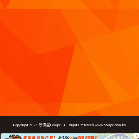
Copyright 2021 原價屋Coolpc | All Rights Reserved
www.coolpc.com.tw
×
Facebook
Instagram
YouTube
Twitter
Email: