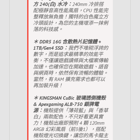
方 240(白) 水冷：
240mm 冷排搭
配極靜音高性能風扇，CPU 性能完
整釋放無負擔！獨特的白色魔立方
冷頭設計，為您的主機增添一抹俐
落的科技感。
＊ DDR5 16G 含散熱片記憶體 +
1TB/Gen4 SSD：
我們不堆砌浮誇的
數字，而是追求最精準的效能平
衡，不僅讓遊戲讀條與大檔案傳輸
加速。也確保您在開啟遊戲、語音
與網頁時，依然保有流暢的體驗。
當然，有 RAM 擴充需求也都可以
再加裝升級！
＊ KINGSMAN CuBic 玻璃透側機殼
& Apexgaming ALB-750 銀牌電
源：
機殼提供「薄荷藍」與「香草
白」兩款配色，不只好看更具實
力！機殼出廠即預附 4 顆 120mm
ARGB 幻彩風扇（前3後1），搭配
機殼燈光切換鍵，讓您的馬卡龍主