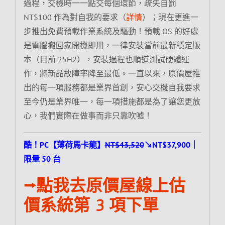
過程，交機時一一點交每個環節，疏失自罰
NT$100 作為對自我的要求（
詳情
）；現在更進一
步推出免費預載作業系統及驅動！預載 OS 的好處
是電腦搬回家開機即用，一律安裝當前最新穩定版
本（目前 25H2），安裝過程也順道測試硬體運
作，將新品故障率降至最低。一直以來，原價屋推
出的每一項服務都是業界首創，安心交機自我要求
至今仍是業界唯一，每一項措施都是為了讓您更放
心，我們實際在做事而非只靠吹噓！
酷！PC【薄荷馬卡龍】
NT$43,520
↘NT$37,900｜
限量 50 台
⭢點我去原價屋線上估
價系統第 3 項下單