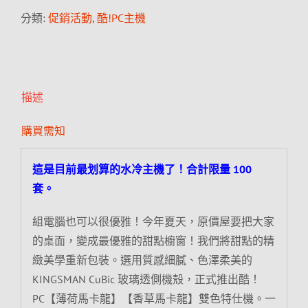
分類:
促銷活動
,
酷!PC主機
描述
購買需知
這是目前最划算的水冷主機了！合計限量 100
套。
組電腦也可以很優雅！今年夏天，原價屋要把大家
的桌面，變成最優雅的甜點櫥窗！我們將甜點的精
緻美學重新包裝。選用質感細膩、色澤柔美的
KINGSMAN CuBic 玻璃透側機殼，正式推出酷！
PC【薄荷馬卡龍】【香草馬卡龍】雙色特仕機。一