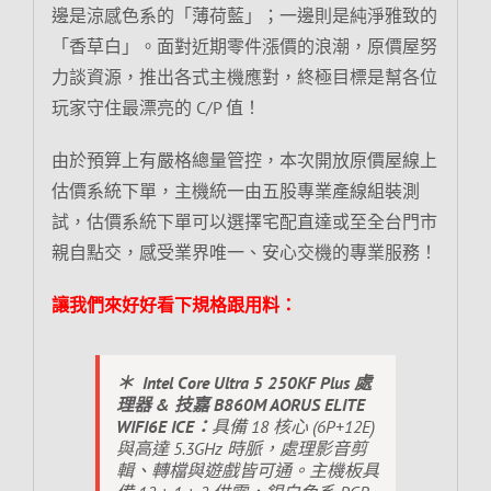
邊是涼感色系的「薄荷藍」；一邊則是純淨雅致的
「香草白」。面對近期零件漲價的浪潮，原價屋努
力談資源，推出各式主機應對，終極目標是幫各位
玩家守住最漂亮的 C/P 值！
由於預算上有嚴格總量管控，本次開放原價屋線上
估價系統下單，主機統一由五股專業產線組裝測
試，估價系統下單可以選擇宅配直達或至全台門市
親自點交，感受業界唯一、安心交機的專業服務！
讓我們來好好看下規格跟用料：
＊ Intel Core Ultra 5 250KF Plus 處
理器 & 技嘉 B860M AORUS ELITE
WIFI6E ICE：
具備 18 核心 (6P+12E)
與高達 5.3GHz 時脈，處理影音剪
輯、轉檔與遊戲皆可通。主機板具