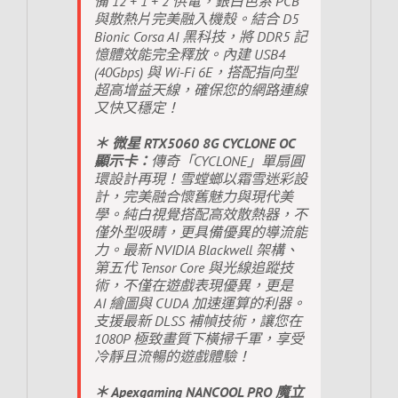
備 12 + 1 + 2 供電，銀白色系 PCB
與散熱片完美融入機殼。結合 D5
Bionic Corsa AI 黑科技，將 DDR5 記
憶體效能完全釋放。內建 USB4
(40Gbps) 與 Wi-Fi 6E，搭配指向型
超高增益天線，確保您的網路連線
又快又穩定！
＊ 微星 RTX5060 8G CYCLONE OC
顯示卡：
傳奇「CYCLONE」單扇圓
環設計再現！雪螳螂以霜雪迷彩設
計，完美融合懷舊魅力與現代美
學。純白視覺搭配高效散熱器，不
僅外型吸睛，更具備優異的導流能
力。最新 NVIDIA Blackwell 架構、
第五代 Tensor Core 與光線追蹤技
術，不僅在遊戲表現優異，更是
AI 繪圖與 CUDA 加速運算的利器。
支援最新 DLSS 補幀技術，讓您在
1080P 極致畫質下橫掃千軍，享受
冷靜且流暢的遊戲體驗！
＊ Apexgaming NANCOOL PRO 魔立