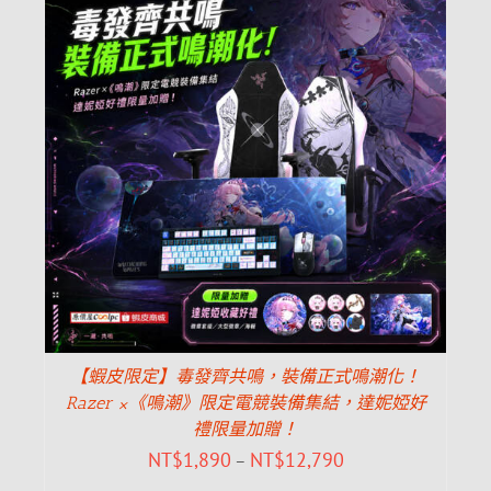
【蝦皮限定】毒發齊共鳴，裝備正式鳴潮化！
Razer ×《鳴潮》限定電競裝備集結，達妮婭好
禮限量加贈！
NT$
1,890
NT$
12,790
–