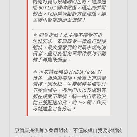
機隨時變幻最耀眼的色彩。電源通
過 80 PLUS 銀牌認證，穩定的供電
輸出，採用扁線設計方便理線，讓
主機內部空間簡潔流暢！
＊ 同業抱歉！本主機不接受不拆
包裝要求，奉原廠令一律進行整機
組裝，最大優惠要給到最末端的消
費者，盡可能避免單零件原封不動
轉手再賺取價差。
＊ 本次特仕機由 NVIDIA / Intel 以
及各一級原廠帶領，預算上有總量
管控，因此統一生產組裝並備妥於
五股倉儲中，各地門市以及網路客
服在接受下單後，統一由自家物流
從五股配送出貨，約 1~2 個工作天
可抵達全台各分店！
原價屋提供首次免費組裝，不僅嚴謹自我要求組裝